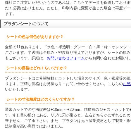
弊社にご注文いただいたものであれば、こちらでデータを保管しておりま
だく必要はありません。 ただし、印刷内容に変更が生じた場合は再度デ
ます。
プラダンシートについて
シートの色は何色がありますか？
全部で11色あります。『水色・半透明・グレー・白・黒・緑・オレンジ
ございます。半透明は全厚み・密度取り揃えておりますが、シートの厚み
もございます。詳細は、
お問い合わせフォーム
からお問い合わせお願いし
シートの価格はどれくらいですか？
プラダンシートはご希望枚数とカットした場合のサイズ・色・密度等の組
ります。正確な価格はお見積もり・お問い合わせください。 こちらの
お見
いいたします。
シートの寸法精度はどのくらいですか？
通常カットでの寸法誤差は+10mm～+20mm、精度有のジャストカットで
す。 すじ目の部分にある、リブに刃が乗ると、左右どちらかにずれるた
来ません。ご了承下さい。 また、プラダンは元々産業資材として製造・
法制度が高い商品ではありません。