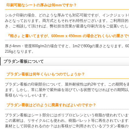
印刷可能なシートの厚みは何mmですか？
シルク印刷の場合、どのような厚みでも対応可能ですが、インクジェット印
みとなっております。両方式ともそれぞれ特性がございます。ご利用目的
き、ご相談して頂ければ、弊社担当営業が最適な印刷方法をご提案いたし
『軽さ』と書いてますが、600mm x 450mm の場合どれくらいの重さ
厚さ4mm・密度800g/m2の場合ですと、1m2で800gの重さとなります。600
216gとなります。
プラダン看板について
プラダン看板は何年くらいもつのでしょうか？
プラダン看板の印刷部分について、屋外耐候性は約2年です。この期間を
ます。しかし、常に屋外で紫外線を浴びている状態でなければその期間以
客様もいらっしゃいます。
プラダン看板はどのように廃棄すればよいのですか？
プラダン看板はシート部分にはポリプロピレンという樹脂が使われていま
この素材は、リサイクルにも使われ、樹脂パレット等に再生されています
素材として回収されるのか？はお客様がご利用されているプラダン看板の