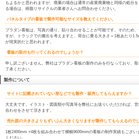
もよるかと思われますが、廃棄の場合は通常の産業廃棄物と同様の処分を
る場合は、樹脂リサイクルの業者さんへお問合わせください。
パネルタイプの看板で製作可能なサイズを教えてください。
プラダン看板は、写真の通り、貼り合わせることが可能です。そのため、
すが、トラックでの搬出を考えますと、荷台に乗る大きさ＝1枚あたり1.5
が現実的だと思われます。
看板の取付も行ってくれるのでしょうか？
申し訳ございません。弊社はプラダン看板の製作のみを行なっており、取
了承ください。
製作について
サイトに記載されていない形などでも製作・販売してもらえますか？
大丈夫です。イラスト・図面類や写真等を弊社にお送りいただければ、営
合わせをさせて頂きます。
売れ筋の大きさよりもずいぶん大きくなりますが製作してもらえるので
1枚2400mm ×4枚を組み合わせて横幅9600mmの看板の制作実績もご
ください。