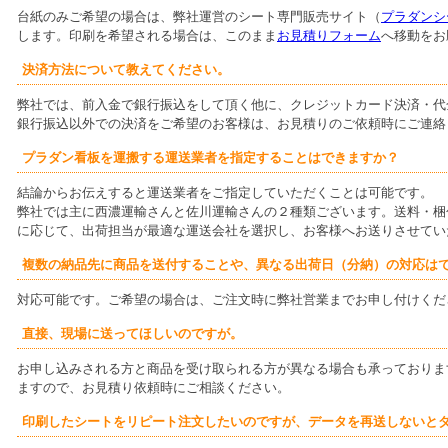
台紙のみご希望の場合は、弊社運営のシート専門販売サイト（
プラダンシー
します。印刷を希望される場合は、このまま
お見積りフォーム
へ移動をお
決済方法について教えてください。
弊社では、前入金で銀行振込をして頂く他に、クレジットカード決済・代
銀行振込以外での決済をご希望のお客様は、お見積りのご依頼時にご連絡
プラダン看板を運搬する運送業者を指定することはできますか？
結論からお伝えすると運送業者をご指定していただくことは可能です。
弊社では主に西濃運輸さんと佐川運輸さんの２種類ございます。送料・梱
に応じて、出荷担当が最適な運送会社を選択し、お客様へお送りさせてい
複数の納品先に商品を送付することや、異なる出荷日（分納）の対応は
対応可能です。ご希望の場合は、ご注文時に弊社営業までお申し付けくだ
直接、現場に送ってほしいのですが。
お申し込みされる方と商品を受け取られる方が異なる場合も承っておりま
ますので、お見積り依頼時にご相談ください。
印刷したシートをリピート注文したいのですが、データを再送しないと